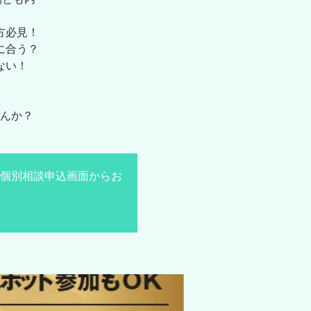
方必見！
に合う？
ない！
んか？
個別相談申込画面からお