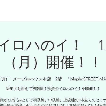
ーセミナー
保険のご検討・お金の相談の方
プランナー紹介
お
イロハのイ！ 1月
（月）開催！！
(月)
  |  
メープルハウス本店 2階 「Maple STREET MA
新年度を迎えて初開催！投資のイロハのイ！を開催！！
初めての試みとして初級編、中級編、上級編の3本立てのセミ
初級編を開催！今回のみの参加でもOK！連続参加もOK！4日