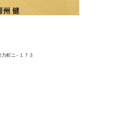
沢市東力町ニ−１７３