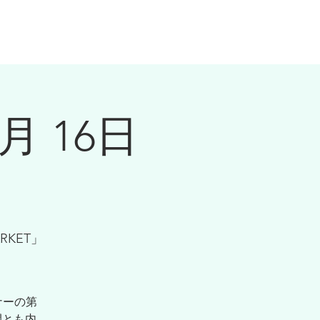
知らせ
法人のお客様
スタッフ募集
 16日
RKET」
ナーの第
間とも内