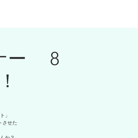
知らせ
法人のお客様
スタッフ募集
ナー 8
催！
ト」
トさせた
んか？