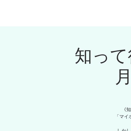
会社概要
マネ
知って
月
《知
「マイ
しかし