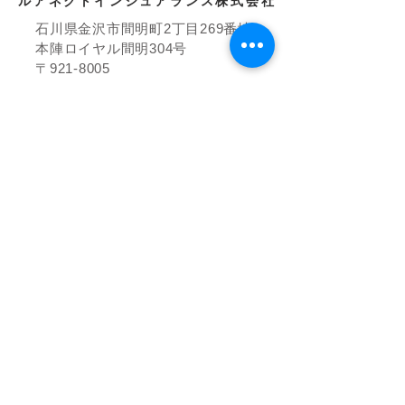
ルアネクトインシュアランス株式会社
石川県金沢市間明町2丁目269番地
本陣ロイヤル間明304号
〒921-8005
TEL
076-220-6329
​会社概要
セミナーのご案内
お問い合わせ
事例のご紹介
お知らせ
​グループ会社
株式会社ルアネクト
株式会社ルアネクトプランニング
​株式会社H・Tアセット
株式会社T's LIFE connect