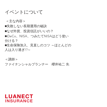
イベントについて
＜主な内容＞
■失敗しない長期運用の秘訣
■なぜ外貨、投資信託がいいの？
■iDeCo、NISA、つみたてNISAはどう使い
分ける？
■生命保険加入、見直しのコツ ～ほとんどの
人は入り過ぎ!?～
＜講師＞
ファイナンシャルプランナー 櫻井祐二 先
生
【特典】ケーキ・ドリンク付き
【駐車場】40台
【持ち物】筆記用具、電卓
【定員】各日28名