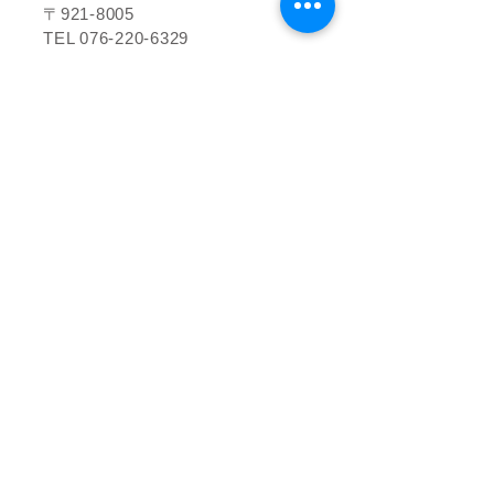
〒921-8005
TEL
076-220-6329
​会社概要
セミナーのご案内
お問い合わせ
事例のご紹介
お知らせ
​グループ会社
株式会社ルアネクト
株式会社ルアネクトプランニング
​株式会社H・Tアセット
株式会社T's LIFE connect
金融商品仲介業者の商号