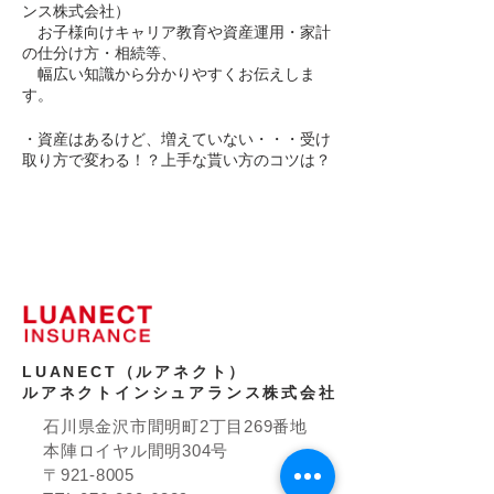
ンス株式会社）
お子様向けキャリア教育や資産運用・家計
の仕分け方・相続等、
幅広い知識から分かりやすくお伝えしま
す。
・資産はあるけど、増えていない・・・受け
取り方で変わる！？上手な貰い方のコツは？
・色々なセミナーを受講したけど、結
局・・・なの？
・大手証券会社で担当者のアドバイスを受け
ながら投資をしてるけど・・・
・これから始める上手な資産形成は？
・相続対策はどうしたら？家族信託って何？
・首都圏でみんな相談しているＩＦＡって
何？
LUANECT（ルアネクト）
【特典】ケーキ・ドリンク付き
ルアネクトインシュアランス株式会社
【駐車場】40台
【持ち物】筆記用具、電卓
石川県金沢市間明町2丁目269番地
【定員】 20組（感染防止対策万全で開催し
本陣ロイヤル間明304号
ます）
〒921-8005