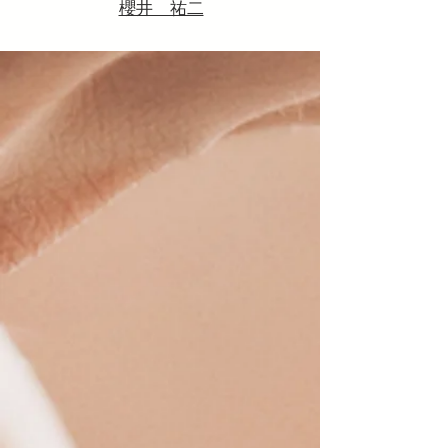
櫻井 祐二