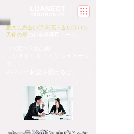
励まし系占い師 彩花・占いサロン
天使の扉
のお客様専用ページ
《限定コラボ企画
​》
ＬＵＡＮＥＣＴインシュアラン
ス
のマネー相談を受けると、